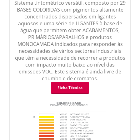
Endurecedores
Diluentes
Sistema tintométrico versátil, composto por 29
BASES COLORIDAS com pigmentos altamente
concentrados dispersados em ligantes
Endurecedores
Esmaltes
aquosos e uma série de LIGANTES à base de
água que permitem obter ACABAMENTOS,
Esmaltes Effect
Esmaltes
PRIMÁRIOS/APARALHOS e produtos
MONOCAMADA indicados para responder às
necessidades de vários sectores industriais
Esmaltes Hydro
Esmaltes 2K
que têm a necessidade de recorrer a produtos
com impacto muito baixo ao nível das
Polimentos
Primários
emissões VOC. Este sistema é ainda livre de
chumbo e de cromatos.
Primários Effect
Primários
Ficha Técnica
Vernizes
Vernizes