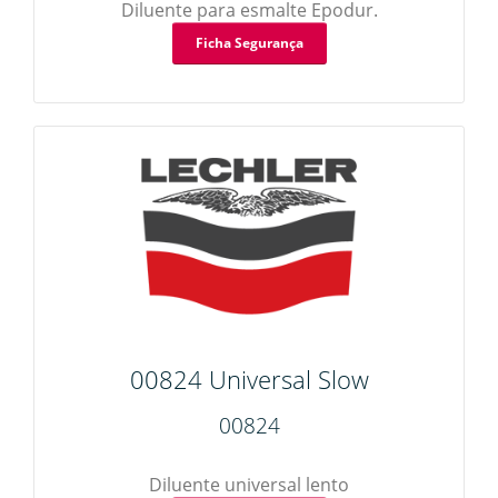
Endurecedores
Diluentes
Diluente para esmalte Epodur.
Ficha Segurança
Endurecedores
Esmaltes
Esmaltes Effect
Esmaltes
Esmaltes Hydro
Esmaltes 2K
Polimentos
Primários
Primários Effect
Primários
Vernizes
Vernizes
00824 Universal Slow
00824
Diluente universal lento