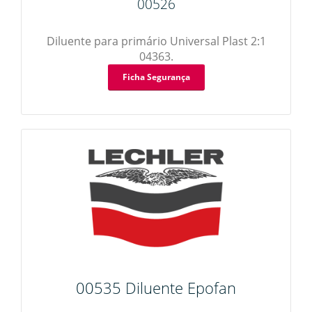
Endurecedores
Diluentes
00526
Endurecedores
Esmaltes
Diluente para primário Universal Plast 2:1
04363.
Esmaltes Effect
Esmaltes
Ficha Segurança
Esmaltes Hydro
Esmaltes 2K
Polimentos
Primários
Primários Effect
Primários
Vernizes
Vernizes
00535 Diluente Epofan