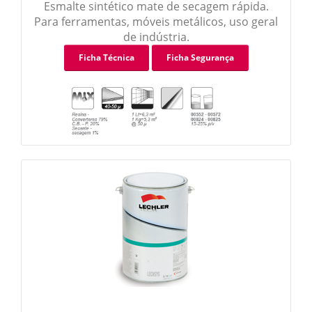
Endurecedores
Diluentes
Esmalte sintético mate de secagem rápida.
Para ferramentas, móveis metálicos, uso geral
de indústria.
Endurecedores
Esmaltes
Ficha Técnica
Ficha Segurança
Esmaltes Effect
Esmaltes
Esmaltes Hydro
Esmaltes 2K
Polimentos
Primários
Primários Effect
Primários
Vernizes
Vernizes