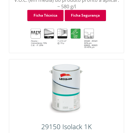
V.O.C. (em média) do produto pronto a aplicar:
~ 580 g/l
Ficha Técnica
Ficha Segurança
29150 Isolack 1K