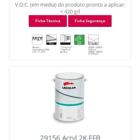
V.O.C. (em media) do produto pronto a aplicar:
< 420 g/l
Ficha Técnica
Ficha Segurança
29156 Acryl 2K EFB