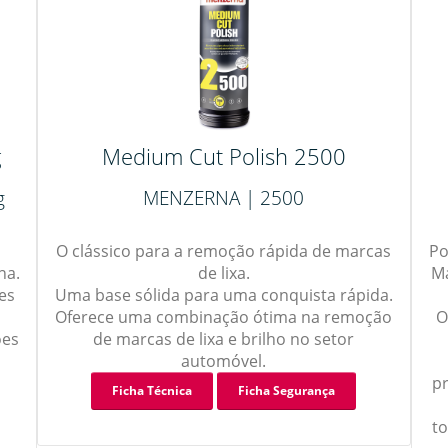
g
Medium Cut Polish 2500
g
MENZERNA | 2500
O clássico para a remoção rápida de marcas
Po
na.
de lixa.
Ma
ies
Uma base sólida para uma conquista rápida.
Oferece uma combinação ótima na remoção
O
ões
de marcas de lixa e brilho no setor
automóvel.
pr
Ficha Técnica
Ficha Segurança
to