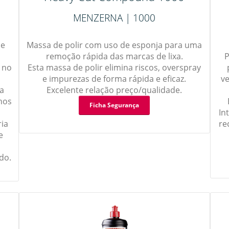
MENZERNA | 1000
de
Massa de polir com uso de esponja para uma
remoção rápida das marcas de lixa.
P
 no
Esta massa de polir elimina riscos, overspray
e impurezas de forma rápida e eficaz.
v
a
Excelente relação preço/qualidade.
nos
Ficha Segurança
In
ria
re
e
do.